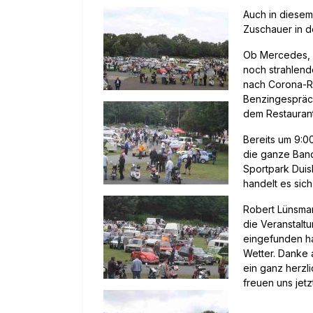
Auch in diesem
Zuschauer in d
Ob Mercedes, B
noch strahlend
nach Corona-Ri
Benzingespräch
dem Restaurant
Bereits um 9:00
die ganze Band
Sportpark Duis
handelt es sic
Robert Lünsman
die Veranstalt
eingefunden ha
Wetter. Danke 
ein ganz herzl
freuen uns jet