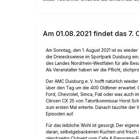
Am 01.08.2021 findet das 7. 
Am Sonntag, den 1. August 2021 ist es wieder 
die Dreieckswiese im Sportpark Duisburg e
des Landes Nordrhein-Westfalen für alle Bes
Als Veranstalter haben wir die Pflicht, stichp
Der AMC Duisburg e. V. hofft natürlich wied
über den Tag um die 400 Oldtimer erwartet.
Ford, Chevrolet, Simca, Fiat oder was auch im
Citroen CX 25 von Tatortkommissar Horst Sch
zum ersten Mal enterte. Danach tauchte der 
Episoden auf.
Für das leibliche Wohl ist gesorgt. Der eige
daran, selbstgebackenen Kuchen und frisch z
gleichzeitig Clubwirt vom Cafe & Panorama-Re