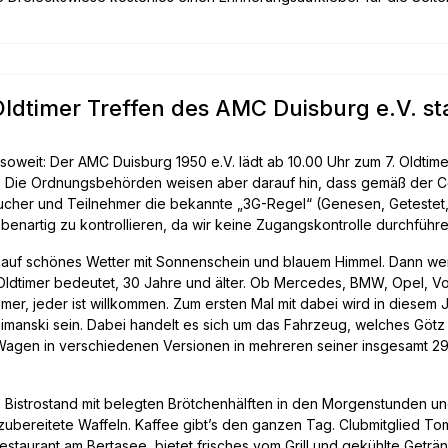
Oldtimer Treffen des AMC Duisburg e.V. st
soweit: Der AMC Duisburg 1950 e.V. lädt ab 10.00 Uhr zum 7. Oldtime
in. Die Ordnungsbehörden weisen aber darauf hin, dass gemäß der
ucher und Teilnehmer die bekannte „3G-Regel“ (Genesen, Getestet, G
robenartig zu kontrollieren, da wir keine Zugangskontrolle durchführe
er auf schönes Wetter mit Sonnenschein und blauem Himmel. Dann w
 Oldtimer bedeutet, 30 Jahre und älter. Ob Mercedes, BMW, Opel, V
mer, jeder ist willkommen. Zum ersten Mal mit dabei wird in diesem 
imanski sein. Dabei handelt es sich um das Fahrzeug, welches Göt
Wagen in verschiedenen Versionen in mehreren seiner insgesamt 29
ne Bistrostand mit belegten Brötchenhälften in den Morgenstunden u
ubereitete Waffeln. Kaffee gibt’s den ganzen Tag. Clubmitglied Tom
staurant am Bertasee, bietet frisches vom Grill und gekühlte Geträ