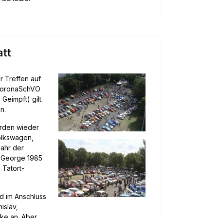
att
r Treffen auf
 CoronaSchVO
eimpft) gilt.
n.
erden wieder
olkswagen,
Jahr der
z George 1985
 Tatort-
nd im Anschluss
islav,
nke an. Aber