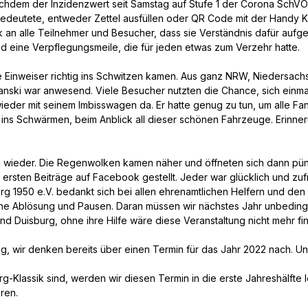
chdem der Inzidenzwert seit Samstag auf Stufe 1 der Corona SchVO
bedeutete, entweder Zettel ausfüllen oder QR Code mit der Handy 
 an alle Teilnehmer und Besucher, dass sie Verständnis dafür aufg
eine Verpflegungsmeile, die für jeden etwas zum Verzehr hatte.
ie Einweiser richtig ins Schwitzen kamen. Aus ganz NRW, Niedersac
nski war anwesend. Viele Besucher nutzten die Chance, sich einmal
ieder mit seinem Imbisswagen da. Er hatte genug zu tun, um alle F
ins Schwärmen, beim Anblick all dieser schönen Fahrzeuge. Erinn
e wieder. Die Regenwolken kamen näher und öffneten sich dann pün
rsten Beiträge auf Facebook gestellt. Jeder war glücklich und zuf
g 1950 e.V. bedankt sich bei allen ehrenamtlichen Helfern und de
ohne Ablösung und Pausen. Daran müssen wir nächstes Jahr unbeding
Duisburg, ohne ihre Hilfe wäre diese Veranstaltung nicht mehr fin
ung, wir denken bereits über einen Termin für das Jahr 2022 nach. U
rg-Klassik sind, werden wir diesen Termin in die erste Jahreshälft
ren.