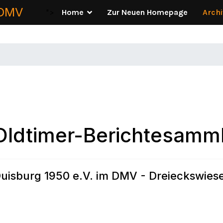
 DMV
Home
Zur Neuen Homepage
Archi
">
/Oldtimer-Berichtesamm
Duisburg 1950 e.V. im DMV - Dreieckswies