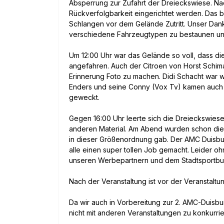
Absperrung zur Zufahrt der Dreieckswiese. Na
Rückverfolgbarkeit eingerichtet werden. Das 
Schlangen vor dem Gelände Zutritt. Unser Dank
verschiedene Fahrzeugtypen zu bestaunen und 
Um 12:00 Uhr war das Gelände so voll, dass d
angefahren. Auch der Citroen von Horst Schima
Erinnerung Foto zu machen. Didi Schacht war w
Enders und seine Conny (Vox Tv) kamen auch 
geweckt.
Gegen 16:00 Uhr leerte sich die Dreieckswies
anderen Material. Am Abend wurden schon die e
in dieser Größenordnung gab. Der AMC Duisbur
alle einen super tollen Job gemacht. Leider 
unseren Werbepartnern und dem Stadtsportbund 
Nach der Veranstaltung ist vor der Veranstalt
Da wir auch in Vorbereitung zur 2. AMC-Duisbu
nicht mit anderen Veranstaltungen zu konkurrie