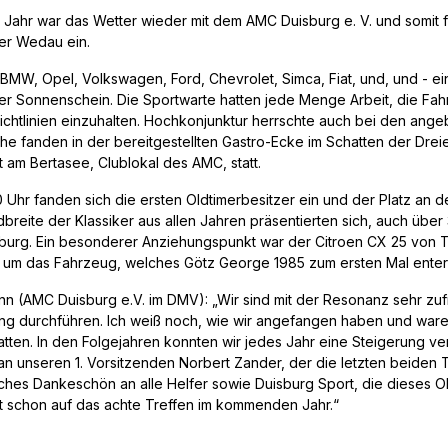
 Jahr war das Wetter wieder mit dem AMC Duisburg e. V. und somit f
er Wedau ein.
MW, Opel, Volkswagen, Ford, Chevrolet, Simca, Fiat, und, und - e
er Sonnenschein. Die Sportwarte hatten jede Menge Arbeit, die Fa
chtlinien einzuhalten. Hochkonjunktur herrschte auch bei den ang
e fanden in der bereitgestellten Gastro-Ecke im Schatten der Drei
 am Bertasee, Clublokal des AMC, statt.
 Uhr fanden sich die ersten Oldtimerbesitzer ein und der Platz an de
breite der Klassiker aus allen Jahren präsentierten sich, auch üb
burg. Ein besonderer Anziehungspunkt war der Citroen CX 25 von T
h um das Fahrzeug, welches Götz George 1985 zum ersten Mal enter
n (AMC Duisburg e.V. im DMV): „Wir sind mit der Resonanz sehr zuf
ung durchführen. Ich weiß noch, wie wir angefangen haben und waren
tten. In den Folgejahren konnten wir jedes Jahr eine Steigerung v
an unseren 1. Vorsitzenden Norbert Zander, der die letzten beiden T
iches Dankeschön an alle Helfer sowie Duisburg Sport, die dieses Ol
zt schon auf das achte Treffen im kommenden Jahr.“