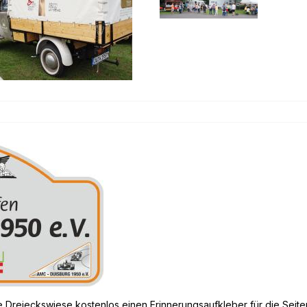
ie Dreieckswiese kostenlos einen Erinnerungsaufkleber für die Seit