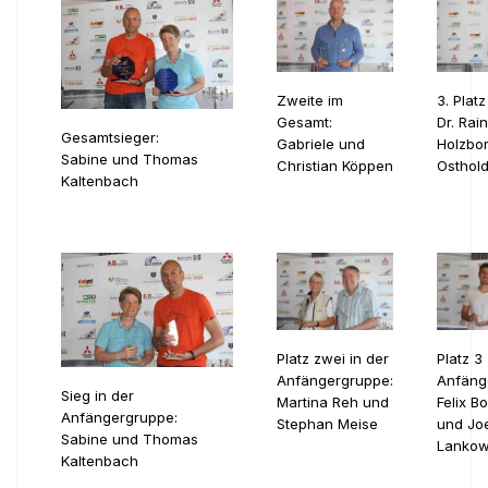
Zweite im
3. Plat
Gesamt:
Dr. Rai
Gesamtsieger:
Gabriele und
Holzbor
Sabine und Thomas
Christian Köppen
Osthol
Kaltenbach
Platz zwei in der
Platz 3
Anfängergruppe:
Anfäng
Sieg in der
Martina Reh und
Felix B
Anfängergruppe:
Stephan Meise
und Jo
Sabine und Thomas
Lankow
Kaltenbach